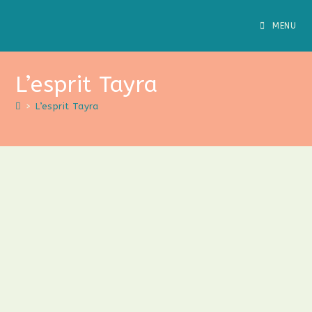
Skip
to
MENU
content
L’esprit Tayra
>
L’esprit Tayra