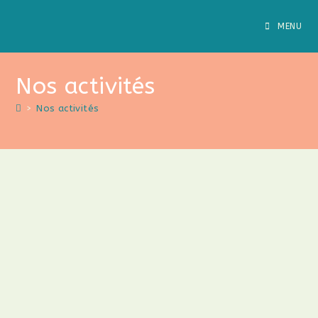
Skip
to
MENU
content
Nos activités
>
Nos activités