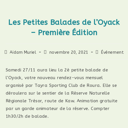
Les Petites Balades de l’Oyack
– Première Édition
Auteur/autrice
Publication
Post
Aïdam Muriel
novembre 20, 2021
Événement
de
publiée :
category:
la
publication :
Samedi 27/11 aura lieu la 2è petite balade de
l’Oyack, votre nouveau rendez-vous mensuel
organisé par Tayra Sporting Club de Roura. Elle se
déroulera sur le sentier de la Réserve Naturelle
Régionale Trésor, route de Kaw. Animation gratuite
par un garde animateur de la réserve. Compter
1h30/2h de balade.