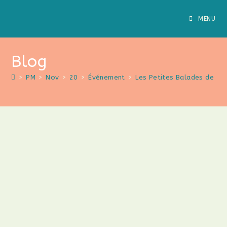
Skip
to
MENU
content
Blog
>
PM
>
Nov
>
20
>
Événement
>
Les Petites Balades de l’O