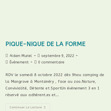
PIQUE-NIQUE DE LA FORME
Auteur/autrice
Publication
Aïdam Muriel
septembre 9, 2022
de
publiée :
Post
Commentaires
Événement
0 commentaire
la
category:
de
publication :
la
RDV le samedi 8 octobre 2022 dès 9hau camping de
publication :
la Mangrove à Montsinéry , face au zoo.Nature,
Convivialité, Détente et SportUn évènement 3 en 1
réservé aux adhérent.es et…
PIQUE-
Continuer La Lecture
NIQUE