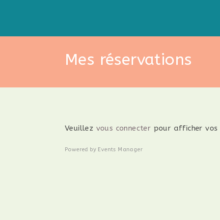
Skip
to
content
Mes réservations
Veuillez
vous connecter
pour afficher vos 
Powered by
Events Manager