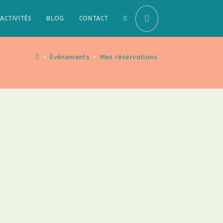
TOGGLE
ACTIVITÉS
BLOG
CONTACT
WEBSITE
>
Évènements
>
Mes réservations
SEARCH