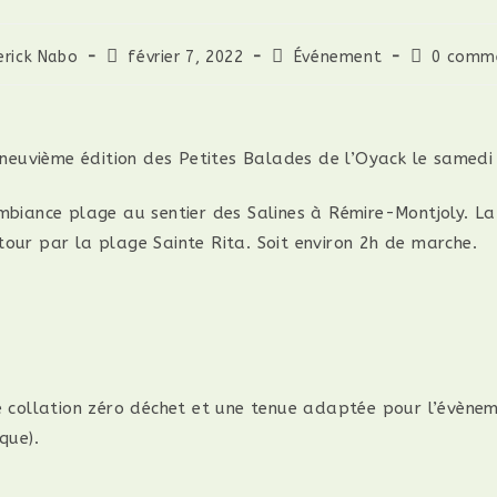
erick Nabo
février 7, 2022
Événement
0 comme
a neuvième édition des Petites Balades de l’Oyack le samed
mbiance plage au sentier des Salines à Rémire-Montjoly. La
our par la plage Sainte Rita. Soit environ 2h de marche.
ne collation zéro déchet et une tenue adaptée pour l’évène
que).