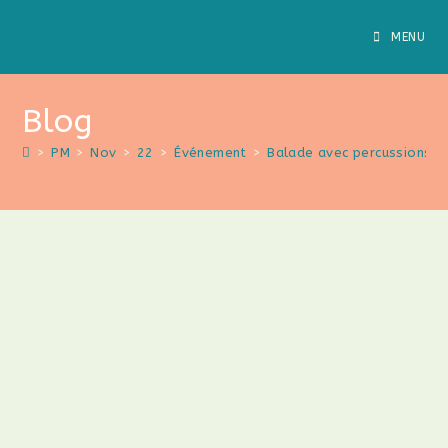
MENU
Blog
>
PM
>
Nov
>
22
>
Événement
>
Balade avec percussions co