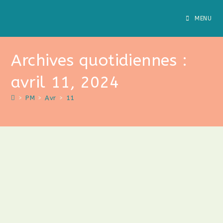
MENU
Archives quotidiennes :
avril 11, 2024
>
PM
>
Avr
>
11