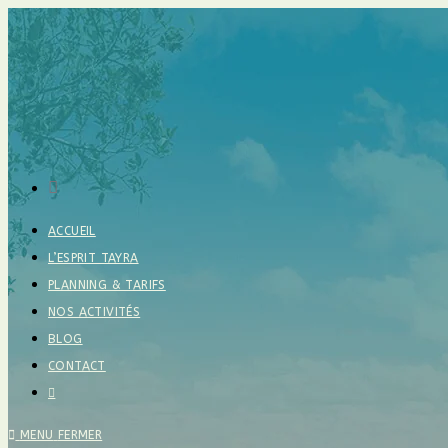
Skip
to
content
ACCUEIL
L’ESPRIT TAYRA
PLANNING & TARIFS
NOS ACTIVITÉS
BLOG
CONTACT
TOGGLE
WEBSITE
SEARCH
MENU
FERMER