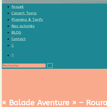
Accueil
L’esprit Tayra
Planning & Tarifs
Nos activités
BLOG
Contact
Toggle
website
search
Rechercher
sur
ce
site
« Balade Aventure » – Rour