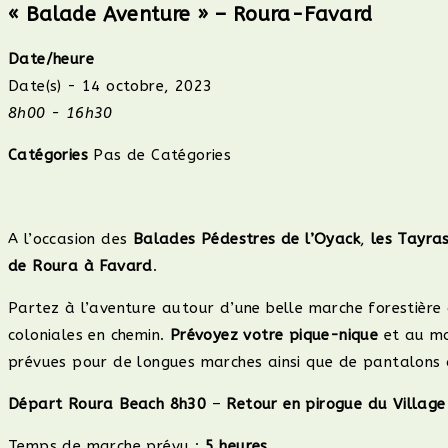
« Balade Aventure » – Roura-Favard
Date/heure
Date(s) - 14 octobre, 2023
8h00 - 16h30
Catégories
Pas de Catégories
A l’occasion des
Balades Pédestres de l’Oyack
,
les Tayra
de Roura à Favard
.
Partez à l’aventure autour d’une belle marche forestière
coloniales en chemin.
Prévoyez votre pique-nique
et au m
prévues pour de longues marches ainsi que de pantalons am
Départ Roura Beach 8h30
–
Retour en pirogue du Villag
Temps de marche prévu :
5 heures