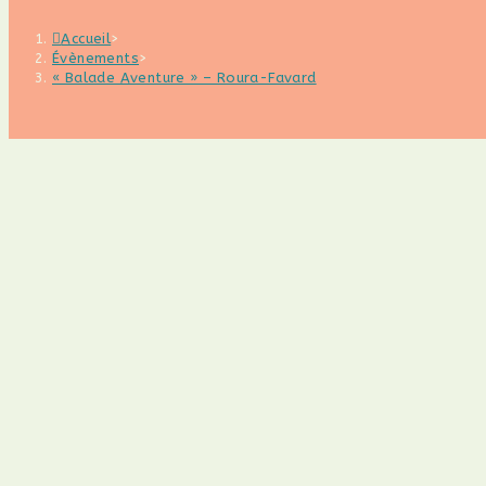
Accueil
>
Évènements
>
« Balade Aventure » – Roura-Favard