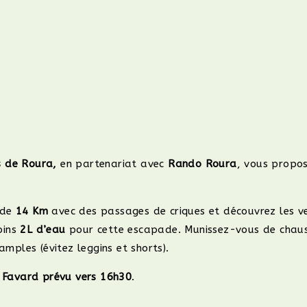
s de Roura,
en partenariat avec
Rando Roura
, vous propo
 de
14 Km
avec des passages de criques et découvrez les ve
oins
2L d’eau
pour cette escapade. Munissez-vous de chaus
ples (évitez leggins et shorts).
e Favard prévu vers 16h30
.