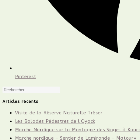
Pinterest
Press
Escape
Articles récents
to
Visite de la Réserve Naturelle Trésor
close
Les Balades Pédestres de l’Oyack
the
Marche Nordique sur la Montagne des Singes à Kour
search
Marche nordique – Sentier de Lamirande – Matoury
panel.