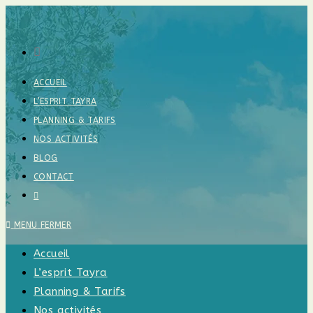
Skip
to
content
ACCUEIL
L’ESPRIT TAYRA
PLANNING & TARIFS
NOS ACTIVITÉS
BLOG
CONTACT
TOGGLE
WEBSITE
SEARCH
MENU
FERMER
Accueil
L’esprit Tayra
Planning & Tarifs
Nos activités