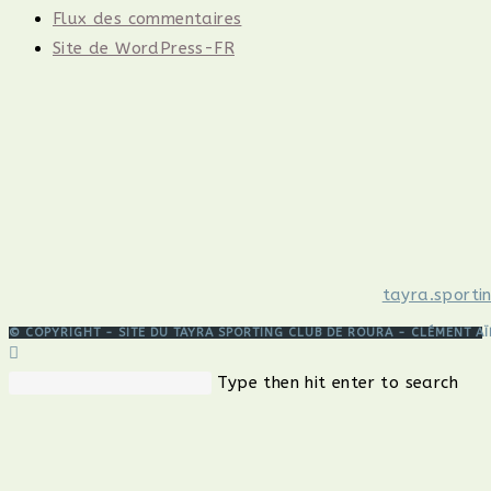
Flux des commentaires
Site de WordPress-FR
tayra.sporti
© COPYRIGHT - SITE DU TAYRA SPORTING CLUB DE ROURA - CLÉMENT A
Rechercher
Pre
Type then hit enter to search
sur
Esc
ce
to
site
clos