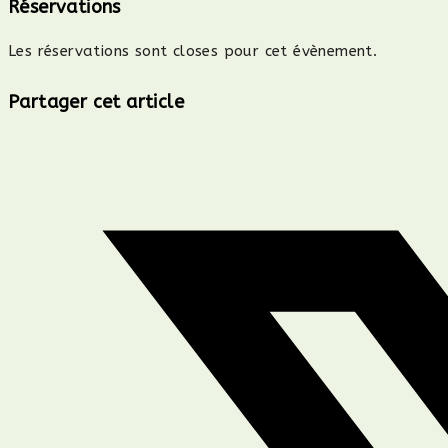
Réservations
Les réservations sont closes pour cet évènement.
Partager
Partager cet article
ce
Ouvrir
contenu
dans
une
autre
fenêtre