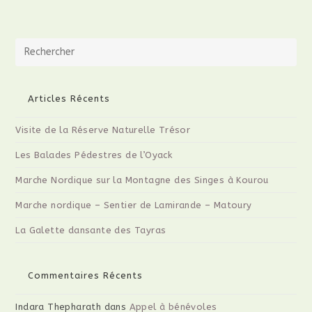
Pre
Es
to
clo
Articles Récents
th
Visite de la Réserve Naturelle Trésor
sea
pan
Les Balades Pédestres de l’Oyack
Marche Nordique sur la Montagne des Singes à Kourou
Marche nordique – Sentier de Lamirande – Matoury
La Galette dansante des Tayras
Commentaires Récents
Indara Thepharath
dans
Appel à bénévoles