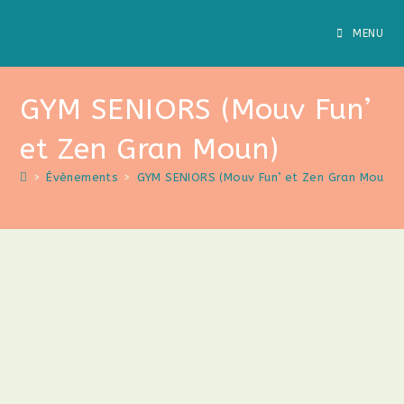
Skip
to
MENU
content
GYM SENIORS (Mouv Fun’
et Zen Gran Moun)
>
Évènements
>
GYM SENIORS (Mouv Fun’ et Zen Gran Moun)