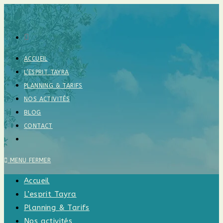
Skip
to
content
ACCUEIL
L’ESPRIT TAYRA
PLANNING & TARIFS
NOS ACTIVITÉS
BLOG
CONTACT
TOGGLE
WEBSITE
SEARCH
MENU
FERMER
Accueil
L’esprit Tayra
Planning & Tarifs
Nos activités