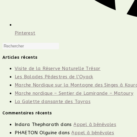
Pinterest
Press
Escape
Articles récents
to
Visite de la Réserve Naturelle Trésor
close
Les Balades Pédestres de l’Oyack
the
Marche Nordique sur la Montagne des Singes à Kour
search
Marche nordique – Sentier de Lamirande – Matoury
panel.
La Galette dansante des Tayras
Commentaires récents
Indara Thepharath
dans
Appel à bénévoles
PHAETON Olguine
dans
Appel à bénévoles