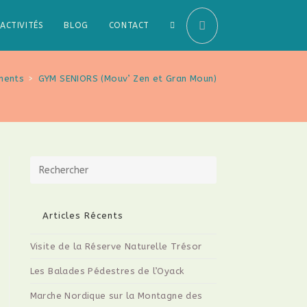
TOGGLE
ACTIVITÉS
BLOG
CONTACT
WEBSITE
ments
>
GYM SENIORS (Mouv’ Zen et Gran Moun)
SEARCH
Press
Escape
to
close
Articles Récents
the
Visite de la Réserve Naturelle Trésor
search
panel.
Les Balades Pédestres de l’Oyack
Marche Nordique sur la Montagne des