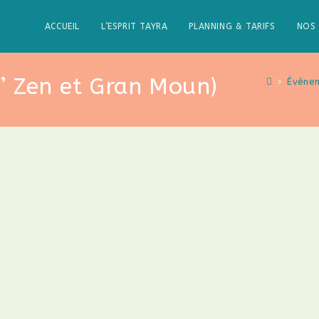
ACCUEIL
L’ESPRIT TAYRA
PLANNING & TARIFS
NOS 
 Zen et Gran Moun)
>
Évène