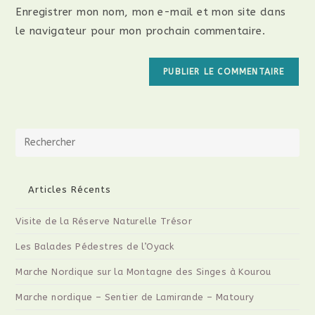
votre
Enregistrer mon nom, mon e-mail et mon site dans
site
le navigateur pour mon prochain commentaire.
(facultatif)
Pre
Es
to
clo
Articles Récents
th
Visite de la Réserve Naturelle Trésor
sea
pan
Les Balades Pédestres de l’Oyack
Marche Nordique sur la Montagne des Singes à Kourou
Marche nordique – Sentier de Lamirande – Matoury