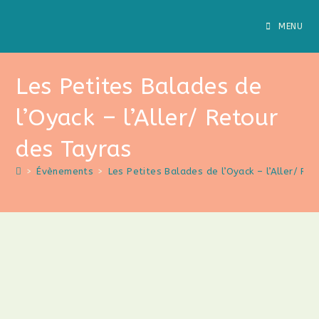
Skip
to
MENU
content
Les Petites Balades de
l’Oyack – l’Aller/ Retour
des Tayras
>
Évènements
>
Les Petites Balades de l’Oyack – l’Aller/ Re