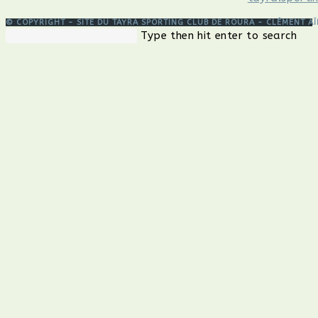
© COPYRIGHT - SITE DU TAYRA SPORTING CLUB DE ROURA - CLÉMENT A
Rechercher
Pre
Type then hit enter to search
sur
Esc
ce
to
site
clos
the
sea
pan