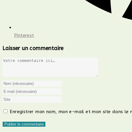
Pinterest
Laisser un commentaire
Comment
Enter
your
Enter
name
your
Saisir
or
email
l’URL
Enregistrer mon nom, mon e-mail et mon site dans le
username
address
de
to
to
votre
comment
comment
site