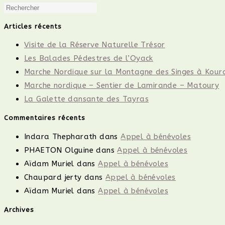
Press
(facultatif)
Escape
Articles récents
to
Visite de la Réserve Naturelle Trésor
close
Les Balades Pédestres de l’Oyack
the
Marche Nordique sur la Montagne des Singes à Kour
search
Marche nordique – Sentier de Lamirande – Matoury
panel.
La Galette dansante des Tayras
Commentaires récents
Indara Thepharath
dans
Appel à bénévoles
PHAETON Olguine
dans
Appel à bénévoles
Aïdam Muriel
dans
Appel à bénévoles
Chaupard jerty
dans
Appel à bénévoles
Aïdam Muriel
dans
Appel à bénévoles
Archives