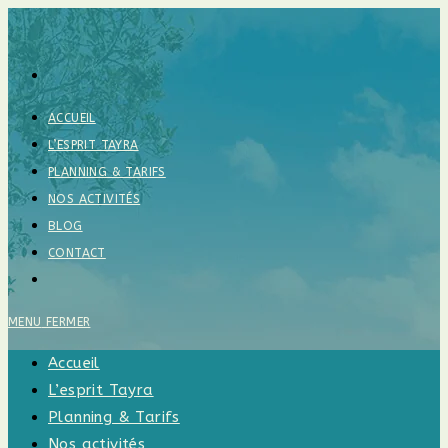
Skip
to
content
ACCUEIL
L’ESPRIT TAYRA
PLANNING & TARIFS
NOS ACTIVITÉS
BLOG
CONTACT
TOGGLE
WEBSITE
SEARCH
MENU
FERMER
Accueil
L’esprit Tayra
Planning & Tarifs
Nos activités